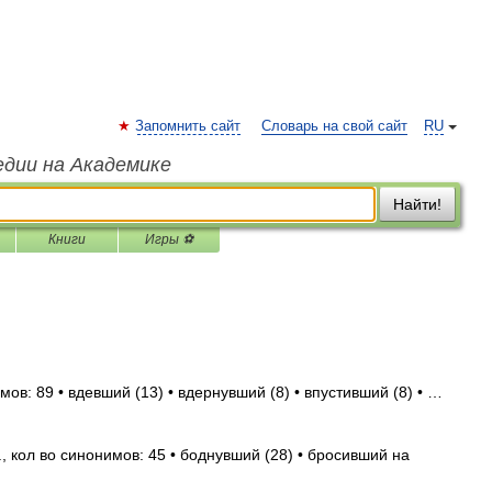
Запомнить сайт
Словарь на свой сайт
RU
едии на Академике
Найти!
Книги
Игры ⚽
ов: 89 • вдевший (13) • вдернувший (8) • впустивший (8) • …
, кол во синонимов: 45 • боднувший (28) • бросивший на