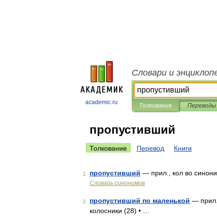
Словари и энциклоп
academic.ru
Толкования
Переводы
пропустивший
Толкование
Перевод
Книги
пропустивший
— прил., кол во синоним
1
Словарь синонимов
пропустивший по маленькой
— прил.
2
колосники (28) • …