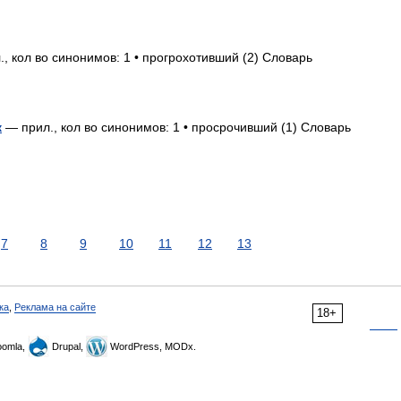
, кол во синонимов: 1 • прогрохотивший (2) Словарь
к
— прил., кол во синонимов: 1 • просрочивший (1) Словарь
7
8
9
10
11
12
13
ка
,
Реклама на сайте
18+
omla,
Drupal,
WordPress, MODx.