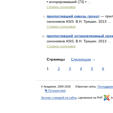
• игнорировавший (73) • …
Словарь синонимов
пропустивший сквозь грохот
— прил.
9
синонимов ASIS. В.Н. Тришин. 2013 …
Словарь синонимов
пропустивший установленнный сро
10
синонимов ASIS. В.Н. Тришин. 2013 …
Словарь синонимов
Страницы
Следующая
→
1
2
3
4
5
6
© Академик, 2000-2026
Обратная связь:
Техподдерж
👣 Путешествия
Экспорт словарей на сайты
, сделанные на PHP,
Jo